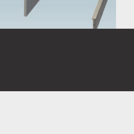
rso di idee in cui si chiede di progettare strutture per la
i delicati ecosistemi costieri. Si chiede di disegnare
n
materiali naturali
. Si prediligono interventi la cui
elle industrie locali e la cui progettazione coinvolga la