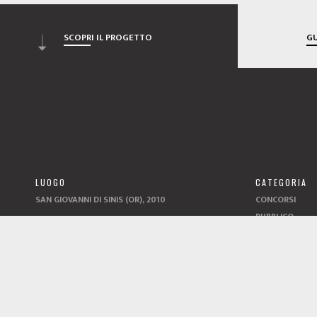
SCOPRI IL PROGETTO
GU
LUOGO
CATEGORIA
SAN GIOVANNI DI SINIS (OR), 2010
CONCORSI
PUBBLICO
CREDITI
ABBIAMO FA
GRUPPO DI PROGETTAZIONE ANTONELLO LOI &
CONCORSO DI I
CRISTINA MARIETTA (STILÒ ARCHITETTI),
FRANCO CORSICO, LUCA PORRU, RICCARDO
GAGLIARDUCCI