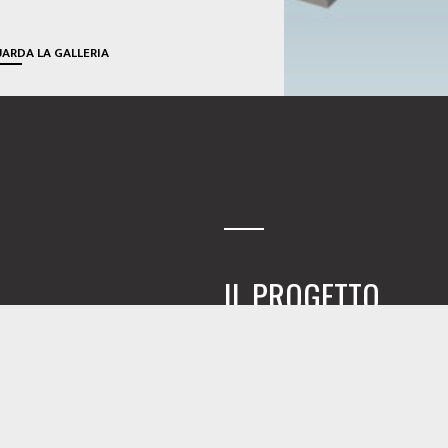
ARDA LA GALLERIA
IL PROGETTO
TTO
:
La Regione Sardegna indice un conco
DEE/PROGETTO PRELIMINARE
balneazione nel massimo rispetto de
strutture
smontabili
,
leggere
, i
realizzazione preveda l’intervento d